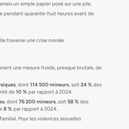
amais un simple papier posé sur une pile.
nce pendant quarante-huit heures avant de
lle traverse une crise morale.
 donnent une mesure froide, presque brutale, de
ysiques
, dont
114 500 mineurs
, soit
24 %
des
enté de
10 %
par rapport à 2024.
es
, dont
76 200 mineurs
, soit
58 %
des
de
8 %
par rapport à 2024.
familial. Pour les violences sexuelles