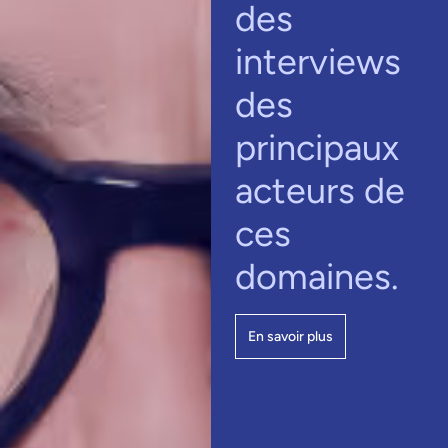
des
interviews
des
principaux
acteurs de
ces
domaines.
En savoir plus