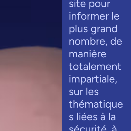
site pour
informer le
plus grand
nombre, de
manière
totalement
impartiale,
sur les
thématique
s liées à la
sécurité, à