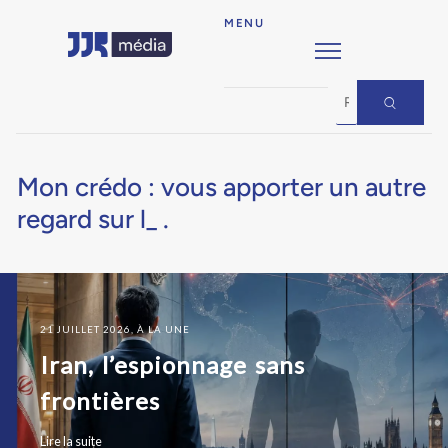
MENU
Mon crédo : vous apporter un autre
regard sur
le manag
_
.
21 JUILLET 2026, À LA UNE
Iran, l’espionnage sans
frontières
Lire la suite