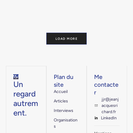
LOAD MORE
Plan du
Me
Un
site
contacte
r
regard
Accueil
jjr@jeanj
autrem
Articles
acquesri
ent.
Interviews
chard.fr
LinkedIn
Organisation
s