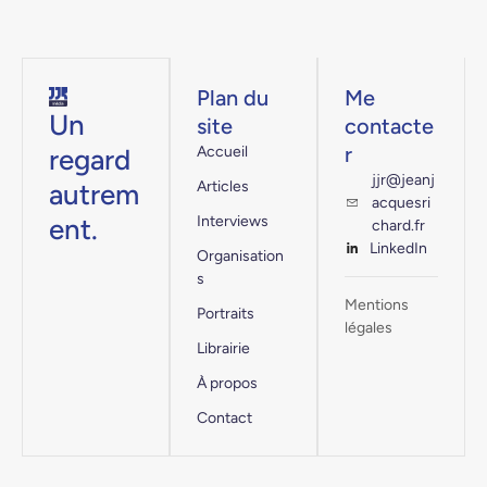
Plan du
Me
Un
site
contacte
r
regard
Accueil
jjr@jeanj
autrem
Articles
acquesri
ent.
Interviews
chard.fr
LinkedIn
Organisation
s
Mentions
Portraits
légales
Librairie
À propos
Contact