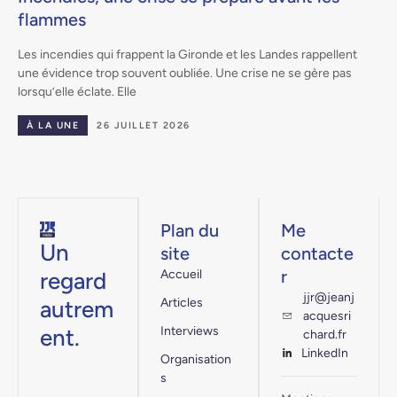
flammes
.
Les incendies qui frappent la Gironde et les Landes rappellent
une évidence trop souvent oubliée. Une crise ne se gère pas
lorsqu’elle éclate. Elle
À LA UNE
26 JUILLET 2026
Plan du
Me
Un
site
contacte
r
regard
Accueil
jjr@jeanj
autrem
Articles
acquesri
ent.
Interviews
chard.fr
LinkedIn
Organisation
s