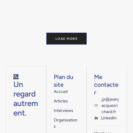
LOAD MORE
Plan du
Me
Un
site
contacte
r
regard
Accueil
jjr@jeanj
autrem
Articles
acquesri
ent.
Interviews
chard.fr
LinkedIn
Organisation
s