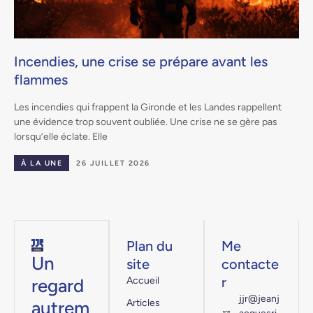
Incendies, une crise se prépare avant les
flammes
.
Les incendies qui frappent la Gironde et les Landes rappellent
une évidence trop souvent oubliée. Une crise ne se gère pas
lorsqu’elle éclate. Elle
À LA UNE
26 JUILLET 2026
Plan du
Me
Un
site
contacte
r
regard
Accueil
jjr@jeanj
autrem
Articles