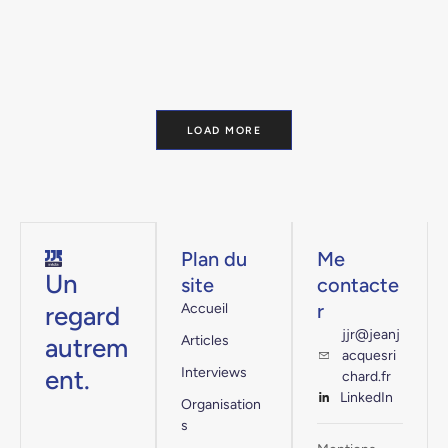
LOAD MORE
Plan du
Me
Un
site
contacte
r
regard
Accueil
jjr@jeanj
autrem
Articles
acquesri
ent.
Interviews
chard.fr
LinkedIn
Organisation
s