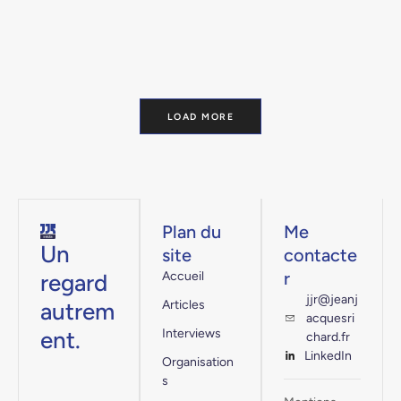
LOAD MORE
Plan du
Me
Un
site
contacte
r
regard
Accueil
jjr@jeanj
autrem
Articles
acquesri
ent.
Interviews
chard.fr
LinkedIn
Organisation
s