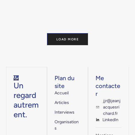
LOAD MORE
Plan du
Me
Un
site
contacte
r
regard
Accueil
jjr@jeanj
autrem
Articles
acquesri
ent.
Interviews
chard.fr
LinkedIn
Organisation
s