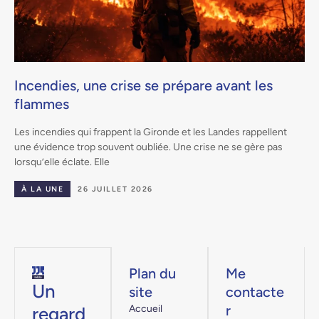
Incendies, une crise se prépare avant les
flammes
.
Les incendies qui frappent la Gironde et les Landes rappellent
une évidence trop souvent oubliée. Une crise ne se gère pas
lorsqu’elle éclate. Elle
À LA UNE
26 JUILLET 2026
Plan du
Me
Un
site
contacte
r
regard
Accueil